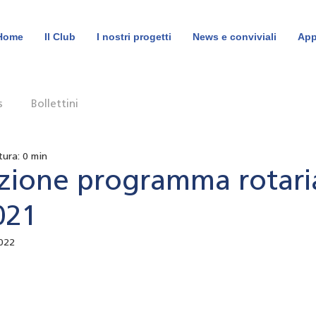
Home
Il Club
I nostri progetti
News e conviviali
App
s
Bollettini
tura: 0 min
zione programma rotar
021
022