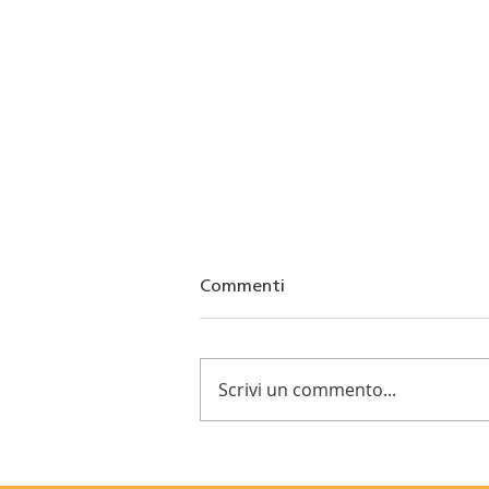
Commenti
Scrivi un commento...
Rotariadi 2023-2024 Gara di
“Go Kart” Pista Emotion (7