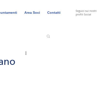
Seguici sui nostri
untamenti
Area Soci
Contatti
profili Social
iano