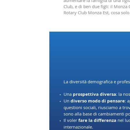
aumentare la famiglia di una figl
Club, e di ben due figli: il Monza
Rotary Club Monza Est, cosa solo
Cosa ci c
La diversità demografica e profe
Una
prospettiva diversa
: la no
Un
diverso modo di pensare
: 
questioni sociali, riusciamo a tro
sono alla base di cambiamenti po
Il voler
fare la differenza
nel lu
internazionale.