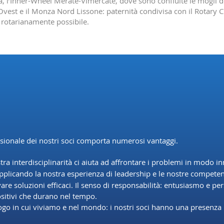
ia, l’Inner-Wheel Merate-Vimercate, dove sono confluite le mogli d
 Ovest e il Monza Nord Lissone: paternità condivisa con il Rotary 
 rotarianamente possibile.
ontraddistingue?
ssionale dei nostri soci comporta numerosi vantaggi.
stra interdisciplinarità ci aiuta ad affrontare i problemi in modo i
applicando la nostra esperienza di leadership e le nostre competen
vare soluzioni efficaci. Il senso di responsabilità: entusiasmo e p
sitivi che durano nel tempo.
ogo in cui viviamo e nel mondo: i nostri soci hanno una presenza 