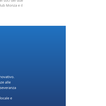
ei soci dei due
Club Monza e il
nnovativo.
ze alle
erseveranza
locale e