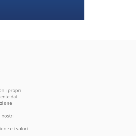
on i propri
mente dai
zione
 nostri
ione e i valori