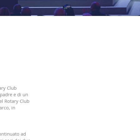
tary Club
 padre e di un
del Rotary Club
arco, in
,
ontinuato ad