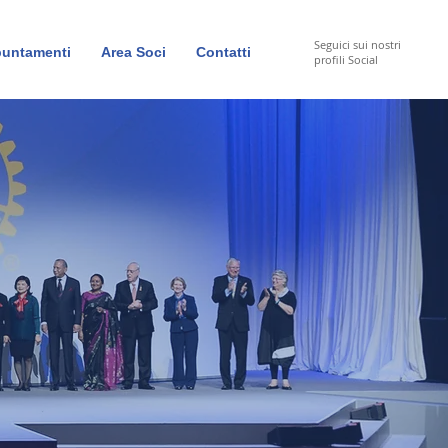
Seguici sui nostri
untamenti
Area Soci
Contatti
profili Social