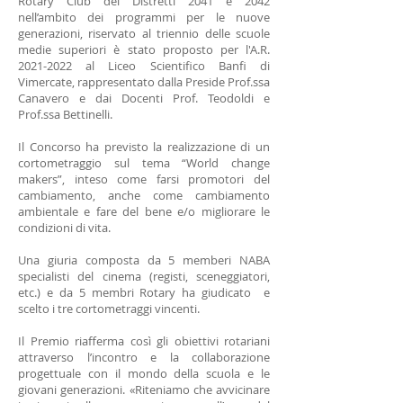
Rotary Club dei Distretti 2041 e 2042
nell’ambito dei programmi per le nuove
generazioni, riservato al triennio delle scuole
medie superiori è stato proposto per l'A.R.
2021-2022
al Liceo Scientifico Banfi di
Vimercate, rappresentato dalla Preside Prof.ssa
Canavero e dai Docenti Prof. Teodoldi e
Prof.ssa Bettinelli.
Il Concorso ha previsto la realizzazione di un
cortometraggio sul tema “World change
makers”, inteso come farsi promotori del
cambiamento, anche come cambiamento
ambientale e fare del bene e/o migliorare le
condizioni di vita.
Una giuria composta da 5 memberi NABA
specialisti del cinema (registi, sceneggiatori,
etc.) e da 5 membri Rotary ha giudicato e
scelto i tre cortometraggi vincenti.
Il Premio riafferma così gli obiettivi rotariani
attraverso l’incontro e la collaborazione
progettuale con il mondo della scuola e le
giovani generazioni. «Riteniamo che avvicinare