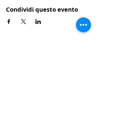
Condividi questo evento
Segreteria operativa |
Tiziano Airoldi
Sede legale c/o
Sporting Club Monza, v
iale
Brianza, 39 • 20900 Monza (MB)
info@rotarymonzabrianza.it
-
T. +
39 039
2496023