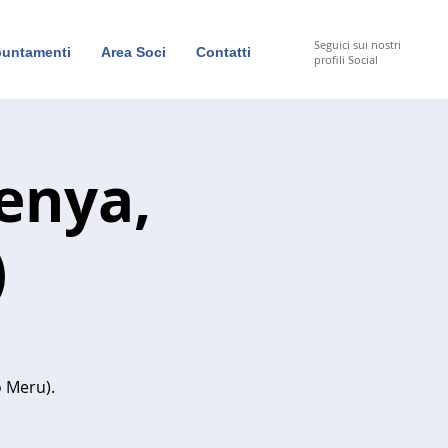
Seguici sui nostri
untamenti
Area Soci
Contatti
profili Social
enya,
)
o Meru).