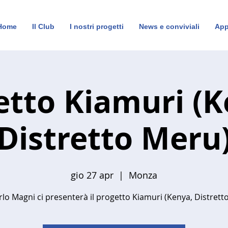
Home
Il Club
I nostri progetti
News e conviviali
App
etto Kiamuri (K
Distretto Meru
gio 27 apr
  |  
Monza
lo Magni ci presenterà il progetto Kiamuri (Kenya, Distrett