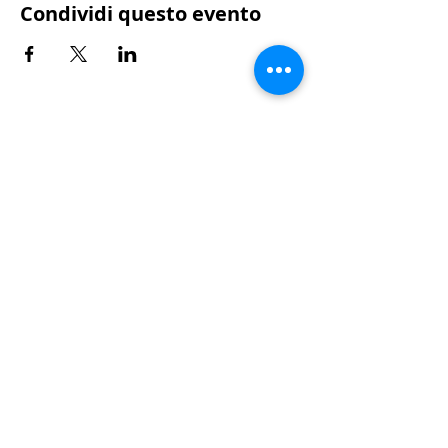
Condividi questo evento
Segreteria operativa |
Tiziano Airoldi
Sede legale c/o
Sporting Club Monza, v
iale
Brianza, 39 • 20900 Monza (MB)
info@rotarymonzabrianza.it
-
T. +
39 039
2496023
CF
94514620155